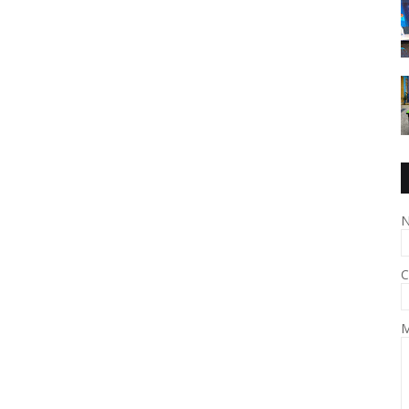
N
C
M