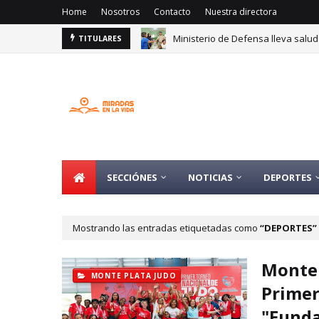
Home
Nosotros
Contacto
Nuestra directora
Ministerio de Defensa lleva salud
TITULARES
Instituto Cultural Dominico Ameri
SECCIÓNES
NOTICIAS
DEPORTES
Mostrando las entradas etiquetadas como
DEPORTES
Monte 
MONTE PLATA JUDO
Primer
"Funda