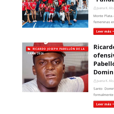
Juana K. Alc
Monte Plata.-
femeninas en 
Leer más
Ricard
RICARDO JOSEPH PABELLÓN DE LA
ofensi
FAMA 2026
Pabell
Domin
Juana K. Alc
Santo Domin
formalmente l
Leer más