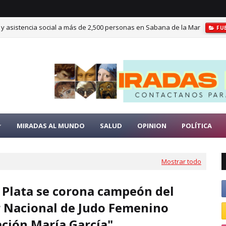
 y asistencia social a más de 2,500 personas en Sabana de la Mar
FU
cano otorga becas de inglés a personas con discapacidad visual del Patro
MIRADAS AL MUNDO
SALUD
OPINION
POLÍTICA
Mostrar todo
Plata se corona campeón del
 Nacional de Judo Femenino
ción María García"