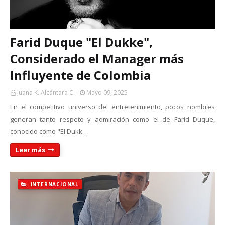
Farid Duque "El Dukke",
Considerado el Manager más
Influyente de Colombia
Juana K. Alcántara C.
Mayo 09, 2025
En el competitivo universo del entretenimiento, pocos nombres
generan tanto respeto y admiración como el de Farid Duque,
conocido como "El Dukk…
Leer más
INTERNACIONAL