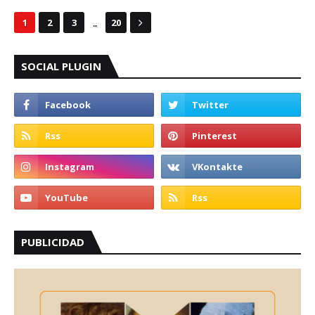
...
1
2
3
20
SOCIAL PLUGIN
PUBLICIDAD