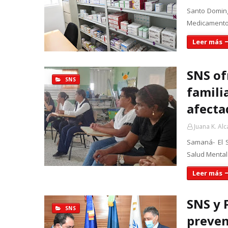
Santo Domingo
Medicamentos
Leer más
SNS of
SNS
famili
afecta
Juana K. Alc
Samaná- El S
Salud Mental 
Leer más
SNS y 
SNS
preven