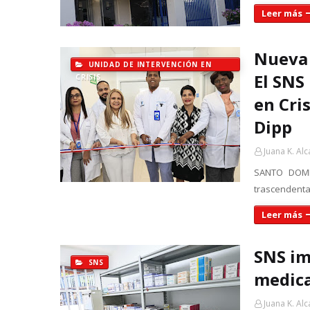
Leer más
Nueva 
UNIDAD DE INTERVENCIÓN EN
El SNS
CRISIS
en Cri
Dipp
Juana K. Alc
SANTO DOMIN
trascendental
Leer más
SNS im
SNS
medic
Juana K. Alc