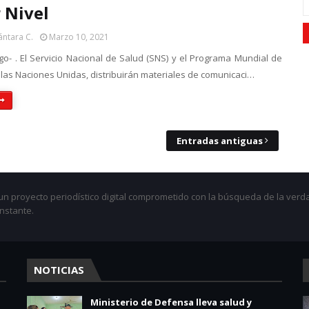
 Nivel
ántara C.
Marzo 10, 2021
o- . El Servicio Nacional de Salud (SNS) y el Programa Mundial de
 las Naciones Unidas, distribuirán materiales de comunicaci…
Entradas antiguas
 proyecto periodístico digital comprometido con la búsqueda de la verda
onstante.
NOTICIAS
Ministerio de Defensa lleva salud y