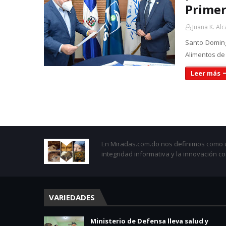
Primer
Juana K. Alc
Santo Doming
Alimentos de
Leer más
En Miradas.com.do nos definimos como un
integridad informativa y la innovación c
VARIEDADES
Ministerio de Defensa lleva salud y