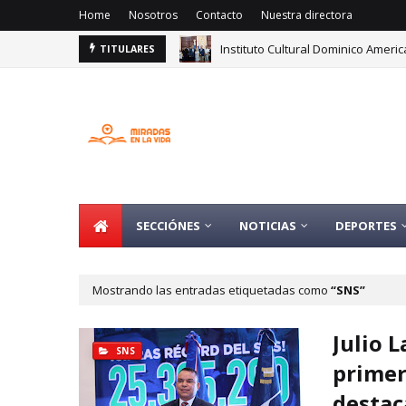
Home
Nosotros
Contacto
Nuestra directora
Instituto Cultural Dominico Ameri
TITULARES
SECCIÓNES
NOTICIAS
DEPORTES
Mostrando las entradas etiquetadas como
SNS
Julio 
SNS
primer
destac