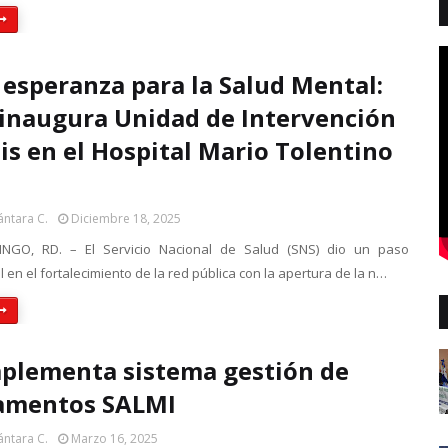
esperanza para la Salud Mental:
 inaugura Unidad de Intervención
sis en el Hospital Mario Tolentino
ántara C.
Diciembre 18, 2025
GO, RD. – El Servicio Nacional de Salud (SNS) dio un paso
 en el fortalecimiento de la red pública con la apertura de la n…
plementa sistema gestión de
amentos SALMI
ántara C.
Marzo 16, 2025