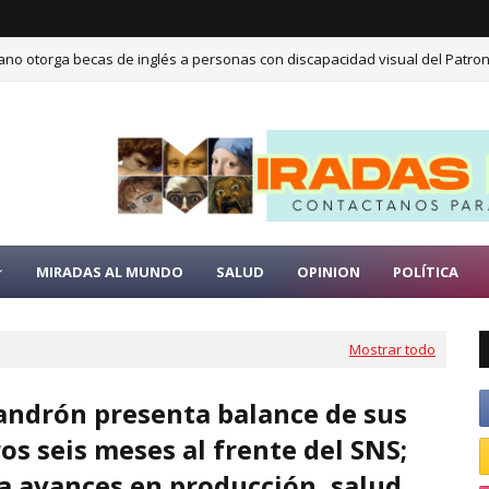
cano otorga becas de inglés a personas con discapacidad visual del Patro
MIRADAS AL MUNDO
SALUD
OPINION
POLÍTICA
Mostrar todo
Landrón presenta balance de sus
os seis meses al frente del SNS;
a avances en producción, salud