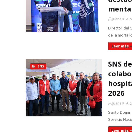
mental
Juana K. Alc
Director del 
de la mortali
Leer más
SNS de
SNS
colabo
hospit
2026
Juana K. Alc
Santo Domingo
Servicio Naci
Leer más