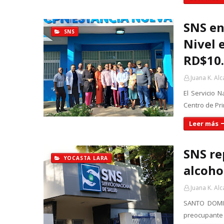
SNS en
SNS
Nivel 
RD$10.
Juana K. Alc
El Servicio 
Centro de Pri
Leer más
SNS re
YOCASTA LARA
alcoho
Juana K. Alc
SANTO DOMING
preocupante 